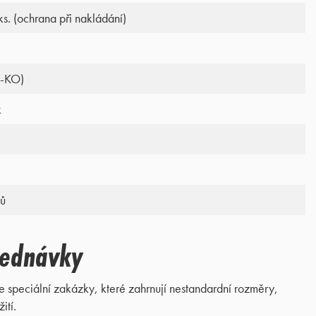
ks. (ochrana při nakládání)
L-KO)
k
ů
jednávky
e speciální zakázky, které zahrnují nestandardní rozměry,
ití.