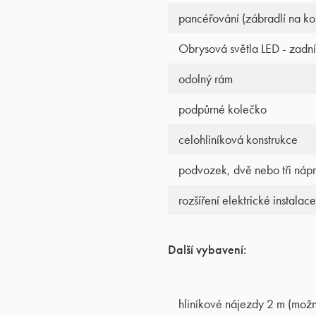
pancéřování (zábradlí na kol
Obrysová světla LED - zadní 
odolný rám
podpůrné kolečko
celohliníková konstrukce
podvozek, dvě nebo tři ná
rozšíření elektrické instalace
Další vybavení:
hliníkové nájezdy 2 m (možn