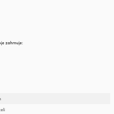
je zahrnuje:
m
eli