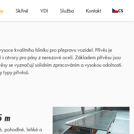
sy
Skříně
VDI
Služba
Kontakt
CS
ysoce kvalitního hliníku pro přepravu vozidel. Přívěs je
 s otvory pro pásy z nerezové oceli. Základem přívěsu jsou
sy se vyznačují solidním zpracováním a vysokou odolností.
typy přívěsů.
,5 m
né, pohodlné, lehké a