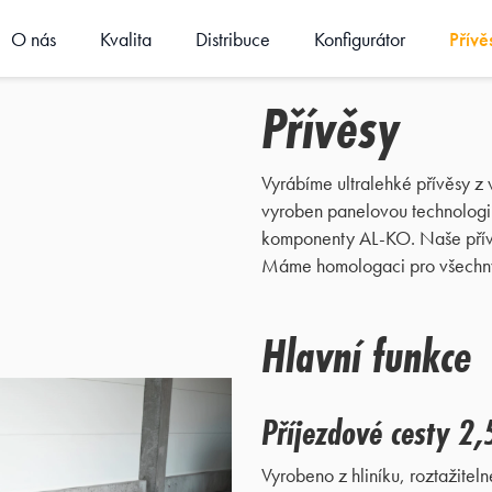
O nás
Kvalita
Distribuce
Konfigurátor
Přívě
Přívěsy
Vyrábíme ultralehké přívěsy z v
vyroben panelovou technologií
komponenty AL-KO. Naše přívě
Máme homologaci pro všechny 
Hlavní funkce
Příjezdové cesty 2
Vyrobeno z hliníku, roztažitel