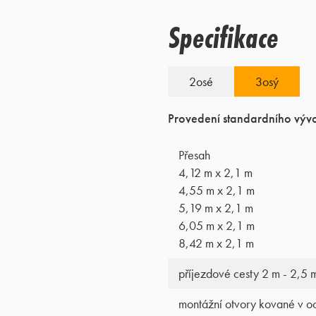
Specifikace
2osé
3osý
Provedení standardního vývo
Přesah
4,12 m x 2,1 m
4,55 m x 2,1 m
5,19 m x 2,1 m
6,05 m x 2,1 m
8,42 m x 2,1 m
příjezdové cesty 2 m - 2,5 
montážní otvory kované v oc